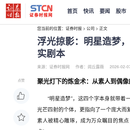
首页
快讯
要闻
股市
您当前的位置：
证券时报
>
公司
>
正文
浮光掠影：明星造梦，
实剧本
来源：证券时报网
作者：闾丘露薇
2026-02-0
聚光灯下的炼金术：从素人到偶像
点赞
“明星造梦”，这四个字本身就带着
光芒四射的个体，更指向了一个庞大而
素人被精心雕琢，成为万众瞩目的焦点