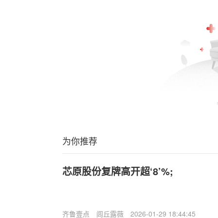
为你推荐
芯原股份复牌高开超‘8’%;
齐鲁壹点
闾丘露薇
2026-01-29 18:44:45