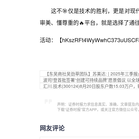
这不🎯仅是技术的胜利，更是对现
审美、懂尊重的🔥平台，就是选择了通
活动：【
hKszRFt4WyWwhC373uUSCF
【东吴商社吴劲草团队】苏美达: | 2025年三季
波司!登首批签署“创建可持续品牌”愿景倡议 以全
汇川.技术(300124)8月20日股东户数15.03万户
声明：证券时报力求信息真实、准确，文章提及内
下载“证券时报”官方APP，或关注官方微信公众
网友评论